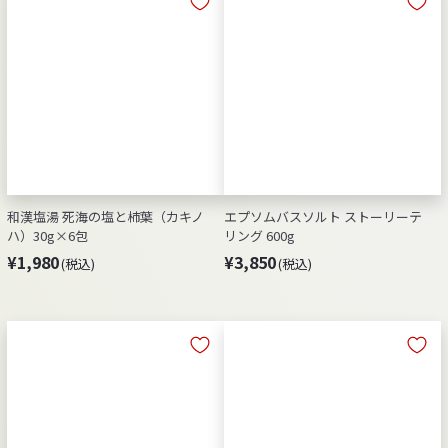
0
8
0
0
和漢塩湯 死海の塩と柿葉（カキノ
エプソムバスソルト ストーリーテ
ハ）30g×6包
リング 600g
¥
¥
¥1,980
¥3,850
(税込)
(税込)
1
3
,
,
9
8
8
5
0
0