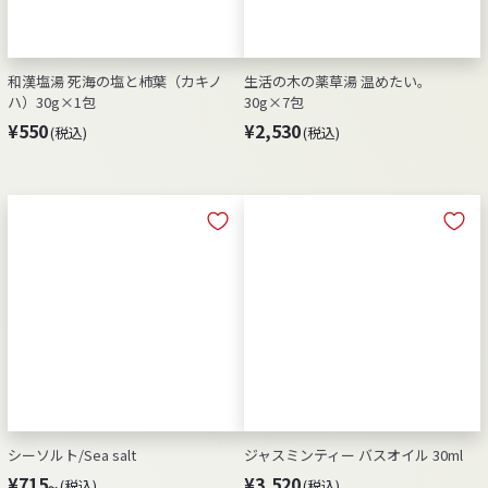
和漢塩湯 死海の塩と柿葉（カキノ
生活の木の薬草湯 温めたい。
ハ）30g×1包
30g×7包
¥
¥
¥550
¥2,530
(税込)
(税込)
5
2
5
,
0
5
3
0
シーソルト/Sea salt
ジャスミンティー バスオイル 30ml
¥
¥
¥715
¥3,520
(税込)
(税込)
～