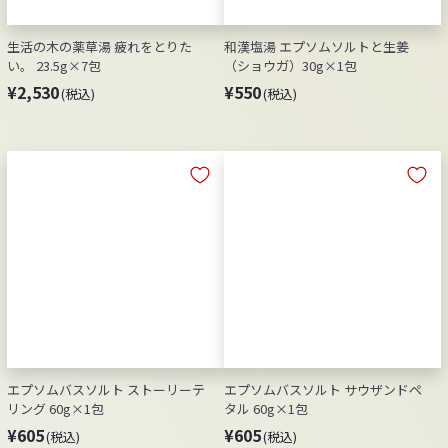
生活の木の薬草湯 疲れをとりた
和漢塩湯 エプソムソルトと生姜
い。 23.5g×7包
（ショウガ）30g×1包
¥
¥
¥2,530
¥550
(税込)
(税込)
2
5
,
5
5
0
3
0
エプソムバスソルト ストーリーテ
エプソムバスソルト サウザンドペ
リング 60g×1包
タル 60g×1包
¥
¥
¥605
¥605
(税込)
(税込)