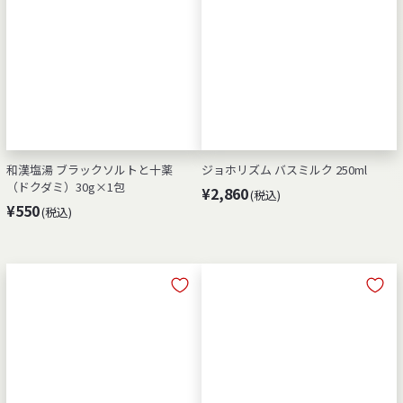
0
和漢塩湯 ブラックソルトと十薬
ジョホリズム バスミルク 250ml
（ドクダミ）30g×1包
¥
¥2,860
(税込)
¥
¥550
(税込)
2
5
,
5
8
0
6
0