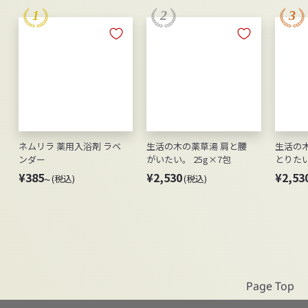
ネムリラ 薬用入浴剤 ラベ
生活の木の薬草湯 肩と腰
生活の
ンダー
がいたい。 25g×7包
とりたい。
¥
¥
¥385
¥2,530
¥2,53
(税込)
(税込)
～
3
2
8
,
5
5
～
3
0
Page Top