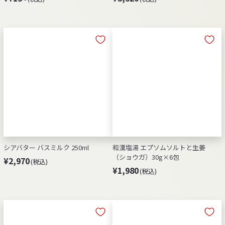
7
3
1
,
5
5
～
2
0
シアバター バスミルク 250ml
和漢塩湯 エプソムソルトと生姜
（ショウガ）30g×6包
¥
¥2,970
(税込)
¥
¥1,980
2
(税込)
1
,
,
9
9
7
8
0