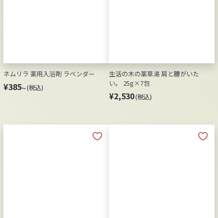
ネムリラ 薬用入浴剤 ラベンダー
生活の木の薬草湯 肩と腰がいた
い。 25g×7包
¥
¥385
(税込)
～
¥
¥2,530
3
(税込)
2
8
,
5
5
～
3
0