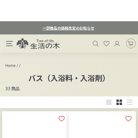
ス
一部商品の価格改定のお知らせ
キ
ス
ッ
生
ラ
検索
お気に入り
プ
サイトナビゲーション
活
イ
す
ド
の
る
シ
木
/
/
Home
ョ
オ
ー
バス（入浴料・入浴剤）
ン
を
一
ラ
33 商品
時
イ
停
ン
止
大
小
リ
ス
す
き
さ
ス
る
ト
い
い
ト
ア