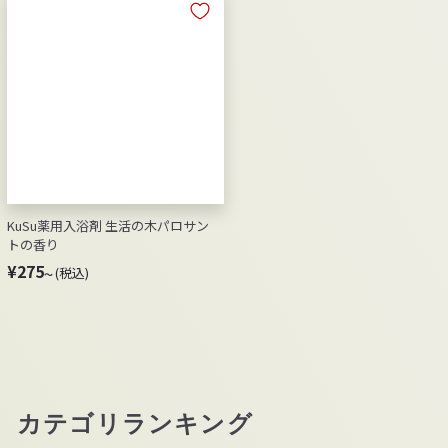
0
8
0
0
～
KuSu薬用入浴剤 生活の木パロサン
トの香り
¥
¥275
(税込)
～
2
7
5
～
カテゴリランキング