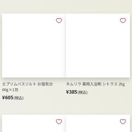
6
6
0
0
5
5
エプソムバスソルト お宿気分
ネムリラ 薬用入浴剤 シトラス 25g
60g×1包
¥
¥385
(税込)
¥
¥605
(税込)
3
6
8
0
5
5