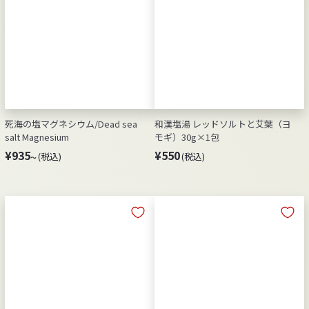
死海の塩マグネシウム/Dead sea
和漢塩湯 レッドソルトと艾葉（ヨ
salt Magnesium
モギ）30g×1包
¥
¥
¥935
¥550
(税込)
(税込)
～
9
5
3
5
5
0
～