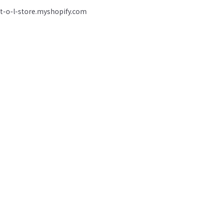
t-o-l-store.myshopify.com