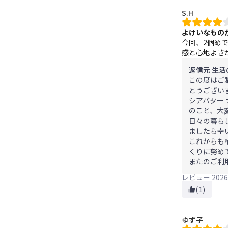
S.H
よけいなもの
今回、2個め
感と心地よさ
返信元 生活
この度はご
とうござい
シアバター
のこと、大
日々の暮ら
ましたら幸
これからも
くりに努め
またのご利
レビュー
2026
(1)
ゆず子