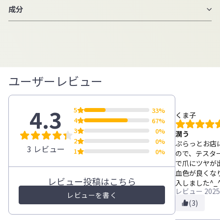
成分
ユーザーレビュー
4.3
5
33%
くま子
4
67%
3
0%
潤う
2
0%
ぷらっとお店
3 レビュー
1
0%
ので、テスタ
で爪にツヤが
血色が良くな
レビュー投稿はこちら
入しました^_
レビュー
2025
レビューを書く
(3)