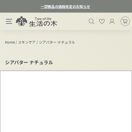
ス
一部商品の価格改定のお知らせ
キ
ス
ッ
生
ラ
検索
お気に入り
プ
サイトナビゲーション
活
イ
す
ド
の
る
シ
木
Home
/
スキンケア
/
シアバター ナチュラル
ョ
オ
ー
ン
を
シアバター ナチュラル
一
ラ
時
イ
停
ン
止
ス
す
る
ト
ア