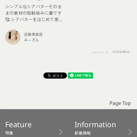
💕
シンプルなシアバターそのま
まの素材の肌馴染みに虜です
🥰 シアバターをはじめて使っ
たのは30歳を超えた ちょう
ど“お肌の曲がり角”により目
近鉄奈良店
元に年齢を感じ始めた
み～さん
時・・・ はじめはシアバター
のクリームを使ってみて 気に
powered by
なっていた目元の復活に感動
したのが運命の出会いでした
💕 そこから時がたち、年齢を
重ね ４０代の今のおすすめの
使い方をご紹介します😊 私は
日焼け止めにお肌が負けてし
まうので 化粧水、クリームの
後の下地の代わりに シアバタ
Page Top
ーをお顔全体にしっかりとつ
けて体温でなじませます その
後、ティッシュで軽く肌のべ
Feature
Information
たつきをおさえて油分を調整
特集
新着情報
これで、この後のメイクによ