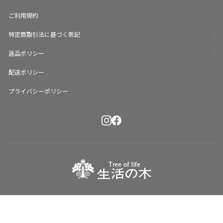
ケア、リップ、ヘアなどどこ
にでも使えて 赤ちゃんのお肌
ご利用規約
にも使えるやさしい自然の恵
みです😊
特定商取引法に基づく表記
返品ポリシー
配送ポリシー
プライバシーポリシー