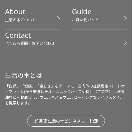
るお肌への負担を軽減させて
About
Guide
います メイクをするときも、
乾燥しがちな頬などには クリ
生活の木について
お買い物ガイド
ームファンデーションにシア
バターをほんのちょこっと混
Contact
ぜて使います 少しオイリーに
なったり、場所によっては崩
よくある質問・お問い合わせ
れやすくなるので シアバター
の量はお好みで👍 その他「買
ったけど質感にもっと潤いが
ほしいな・・・」 と思うリッ
プなどにも混ぜて使うと ふっ
生活の木とは
くら自然なツヤのリップとし
て使えます💄 詰め替えできる
「自然」「健康」「楽しさ」をテーマに、国内外の提携農園(パートナ
お得な30gや100gがあるのも嬉
ーファーム)から厳選したオーガニックハーブや精油（アロマ）、植物
しい所(^^) ケースに詰め替え
油などをお届けし、ウェルネス＆ウェルビーイングなライフスタイル
を提案します。
たら、残りは冷蔵庫に保管し
ています 私のこのケースは5年
ほど洗いながら繰り返し使用
卸通販 生活の木ビジネスマート
していて エコにもつながって
います🌿 ハンドケア、フット