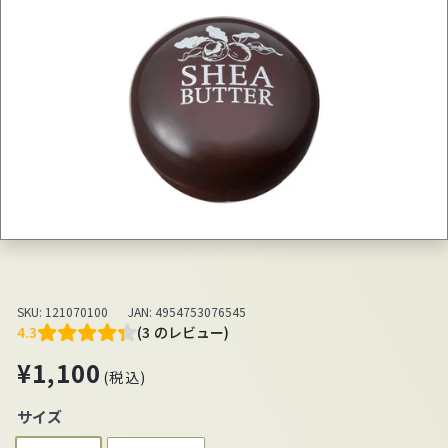
SKU:
121070100
JAN:
4954753076545
4.3
(3 のレビュー)
通
¥1,100
¥1,100
(税込)
常
価
サイズ
格