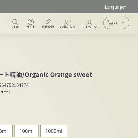
Language
ガイド
新規登録
検索
お気に入り
アカウント
カート
カート
検索
ガイド
新規登録
お気に入り
マイページ
油/Organic Orange sweet
954753104774
ビュー)
0ml
100ml
1000ml