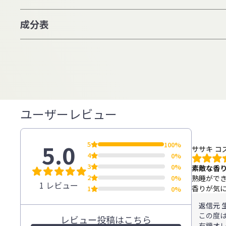
成分表
ユーザーレビュー
5.0
5
100%
ササキ コ
4
0%
3
0%
素敵な香
2
0%
熟睡がで
1 レビュー
香りが気
1
0%
返信元 
この度
レビュー投稿はこちら
有機オ