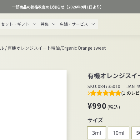
一部商品の価格改定のお知らせ（2026年9月1日より）
ス
ラ
セット・ギフト
特集
店舗・サービス
イ
ド
シ
ル
/
有機オレンジスイート精油/Organic Orange sweet
ョ
ー
を
有機オレンジスイート精
一
時
SKU:
084735010
JAN:
4
停
5
(1 のレ
止
通
¥990
¥990
す
(税込)
常
る
価
サイズ
格
3ml
10ml
5