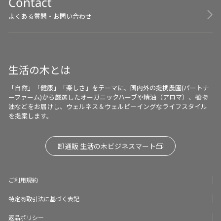
Contact
にもシュッとできるので 寝具
にもスプレーして ライミーバ
よくある質問・お問い合わせ
カンス🏝️🍋‍🟩の香りに 包まれ
ながら眠っています♪ 自分の
ロッカーにも置いて 制服にも
シュッ💨 気分転換にもとても
役立っています🫶🏻 ミントが
生活の木とは
苦手な方や ミント以外の爽や
かさをお求めの方に ぜひお試
「自然」「健康」「楽しさ」をテーマに、国内外の提携農園(パートナ
しいただきたい香りです♪
ーファーム)から厳選したオーガニックハーブや精油（アロマ）、植物
油などをお届けし、ウェルネス＆ウェルビーイングなライフスタイル
を提案します。
卸通販 生活の木ビジネスマート
ご利用規約
特定商取引法に基づく表記
返品ポリシー