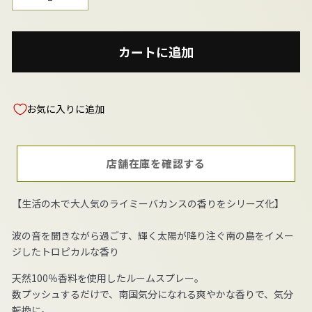
−
+
カートに追加
お気に入りに追加
店舗在庫を確認する
【⽣活の⽊で⼤⼈気のライミーバカンスの⾹りをシリーズ化】
波の⾳を聞きながら過ごす、輝く太陽が降り注ぐ南の島をイメー
ジしたトロピカルな⾹り
天然100％⾹料を使⽤したルームスプレー。
数プッシュするだけで、南国気分になれる爽やかな⾹りで、気分
転換に。