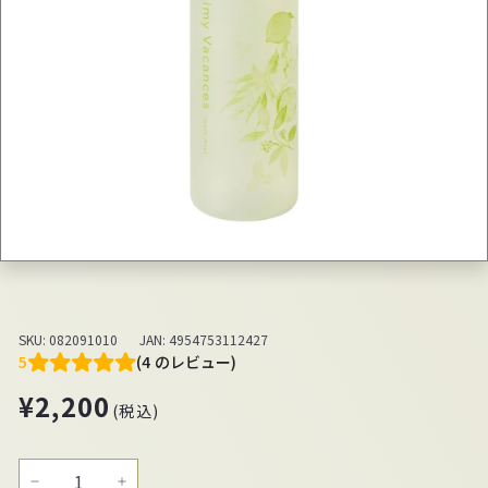
SKU:
082091010
JAN:
4954753112427
5
(4 のレビュー)
通
¥2,200
¥2,200
(税込)
常
価
格