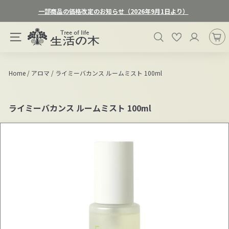
ス
一部商品の価格改定のお知らせ（2026年9月1日より）
キ
ス
ッ
生
ラ
検索
お気に入り
プ
サイトナビゲーション
活
イ
す
ド
の
る
シ
木
Home
/
アロマ
/
ライミーバカンス ルームミスト 100ml
ョ
オ
ー
ン
を
ライミーバカンス ルームミスト 100ml
一
ラ
時
イ
停
ン
止
ス
す
る
ト
ア