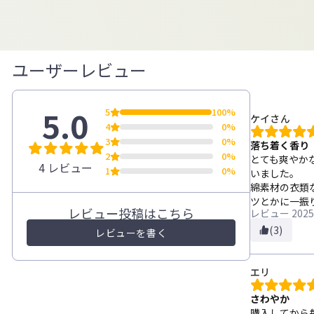
ユーザーレビュー
5.0
5
100%
ケイさん
4
0%
3
0%
落ち着く香り
2
0%
とても爽やか
4 レビュー
1
0%
いました。
綿素材の衣類
ツとかに一振
レビュー投稿はこちら
レビュー
2025
(3)
レビューを書く
エリ
さわやか
購入してから