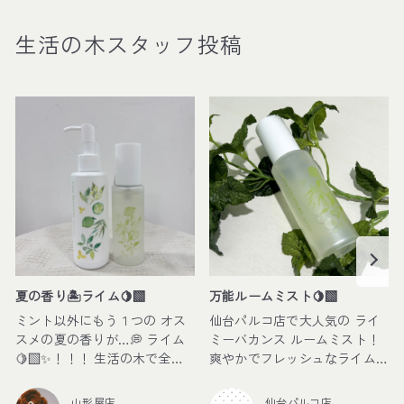
生活の木スタッフ投稿
夏の香り🏝️ライム🍋‍🟩
万能ルームミスト🍋‍🟩
ミント以外にもう１つの オス
仙台パルコ店で大人気の ライ
スメの夏の香りが…💭 ライム
ミーバカンス ルームミスト！
🍋‍🟩✨！！！ 生活の木で全国
爽やかでフレッシュなライム
的に人気のある ブレンドアロ
が香る 夏にぴったりのトロピ
マオイル ライミーバカンス🏝️
カルな香りです🏝️ 香りが強す
山形屋店
仙台パルコ店