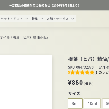
一部商品の価格改定のお知らせ（2026年9月1日より）
ス
ラ
セット・ギフト
特集
店舗・サービス
イ
ド
シ
オイル
/
檜葉（ヒバ）精油/Hiba
ョ
ー
を
檜葉（ヒバ）精油/H
一
時
SKU:
084732370
JAN:
4
停
5
(1 のレ
止
通
¥880
¥880
す
(税込)
常
る
価
サイズ
格
3ml
10ml
5