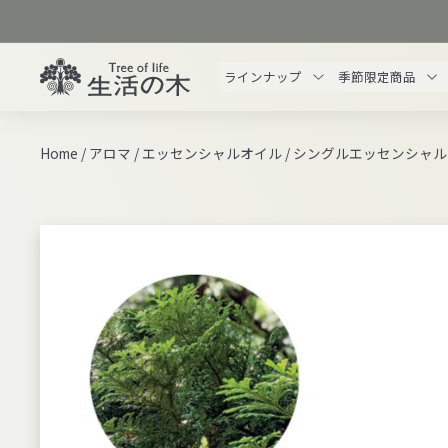
ス
キ
ッ
生
ラインナップ
季節限定商品
プ
活
す
の
る
木
Home
/
アロマ
/
エッセンシャルオイル
/
シングルエッセンシャル
オ
ン
ラ
イ
ン
ス
ト
ア