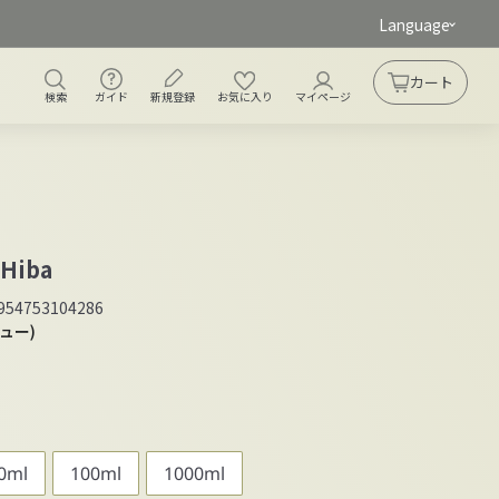
Language
ガイド
新規登録
検索
お気に入り
アカウント
カート
カート
検索
ガイド
新規登録
お気に入り
マイページ
iba
954753104286
ビュー)
0ml
100ml
1000ml