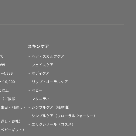
スキンケア
て
ヘア・スカルプケア
99
フェイスケア
4,999
ボディケア
10,000
リップ・オーラルケア
00以上
ベビー
ト（ご挨拶
マタニティ
誕生日・引越し・
シンプルケア（植物油）
シンプルケア（フローラルウォーター）
お返し・お礼）
エリクシノール（コスメ）
（ベビーギフト）