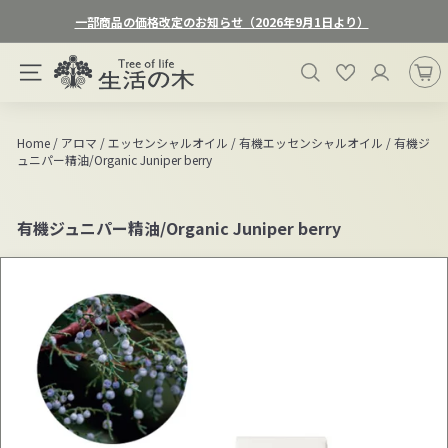
ス
一部商品の価格改定のお知らせ（2026年9月1日より）
キ
ス
ッ
生
ラ
検索
お気に入り
プ
サイトナビゲーション
活
イ
す
ド
の
る
シ
木
Home
/
アロマ
/
エッセンシャルオイル
/
有機エッセンシャルオイル
/
有機ジ
ョ
ュニパー精油/Organic Juniper berry
オ
ー
ン
を
一
ラ
有機ジュニパー精油/Organic Juniper berry
時
イ
停
ン
止
ス
す
る
ト
ア