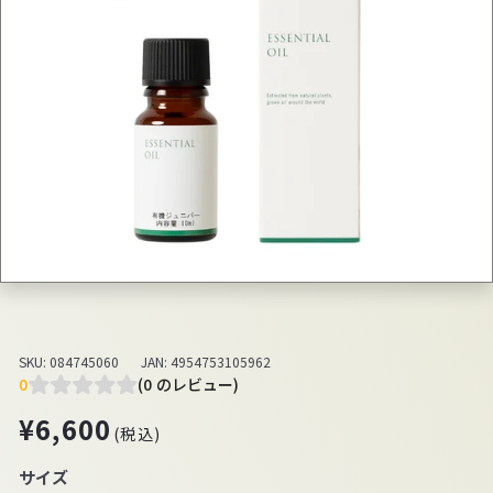
SKU:
084745060
JAN:
4954753105962
0
(0 のレビュー)
通
¥6,600
¥6,600
(税込)
常
価
サイズ
格