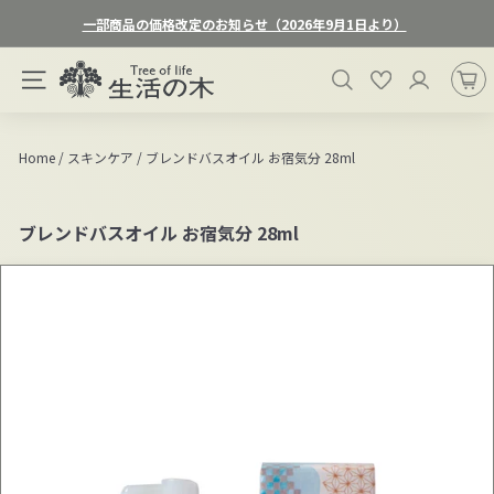
ス
一部商品の価格改定のお知らせ（2026年9月1日より）
キ
ス
ッ
生
ラ
検索
お気に入り
プ
サイトナビゲーション
活
イ
す
ド
の
る
シ
木
Home
/
スキンケア
/
ブレンドバスオイル お宿気分 28ml
ョ
オ
ー
ン
を
ブレンドバスオイル お宿気分 28ml
一
ラ
時
イ
停
ン
止
ス
す
る
ト
ア