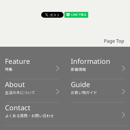
いるような気分に 包まれ、お
うちのお風呂が癒やしの空間
へ😊✨♨️ その他にも、 🍊 ネー
ブルオレンジ ・みかん ・ロー
マンカモミールの花 ・ダヴァ
ナの香りが入った、家族みん
なで楽しめるシトラスいっぱ
Page Top
いの香り🛀 🌿 カルダモンの種
・蓮の花 ・ヒソップ ・メキシ
カンライムなグリーンハーブ
Feature
Information
の香り🛀 💐 ダマスクローズの
特集
新着情報
花びら ・エジプシャンゼラニ
ウム ・ニオイ菖蒲（アヤメ）
の根 ・カシスの新芽でフロー
About
Guide
ラル＆ハーバルな香り。 バラ
生活の木について
お買い物ガイド
風呂や花風呂なイメージ🌹🥰
🛀 🪻 ・コモンセージ ・半日花
Contact
（シスタス） ・芳樟（ホーリ
ーフ）で、安らぎにいざな
よくある質問・お問い合わせ
う、 ゆったりとしたハーブの
香り😌🛀 🤔その日の気分や体