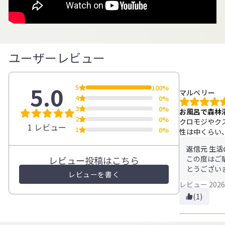
ユーザーレビュー
5.0
5
100%
マルベリー
4
0%
3
0%
お風呂で森林
2
0%
クロモジやク
1 レビュー
1
0%
性は中くらい
返信元 生活
レビュー投稿はこちら
この度はご
とうござい
レビューを書く
ブレンドバ
レビュー
2026
けたとのこ
(1)
日々の暮ら
ましたら幸
これからも