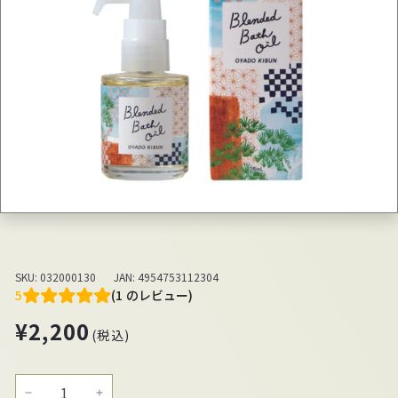
SKU:
032000130
JAN:
4954753112304
5
(1 のレビュー)
通
¥2,200
¥2,200
(税込)
常
価
格