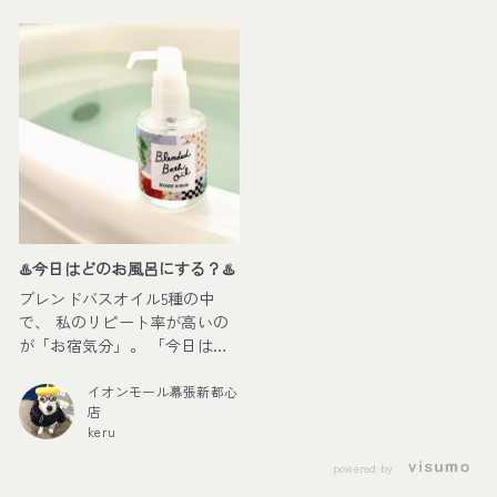
♨️今日はどのお風呂にする？♨️
ブレンドバスオイル5種の中
で、 私のリピート率が高いの
が「お宿気分」。 「今日はな
んだか疲れたな…」 そんな日
に選びたくなる、 ほっと安ら
イオンモール幕張新都心
店
ぐ檜（ひのき）・赤松・黒文
keru
字（クロモジ）の小枝・楠
（クスノキ）香り😌🌿 まるで
powered by
温泉旅館でゆっくり過ごして