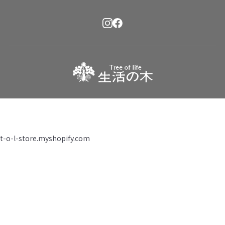
t-o-l-store.myshopify.com