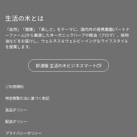
調に合わせて香りを選ぶの
も、 アロマバスの楽しみのひ
とつですよね✨ 今日のあなた
生活の木とは
は、どの香りを選びますか？
🛁✨ 全身浴用に平均６プッシ
「自然」「健康」「楽しさ」をテーマに、国内外の提携農園(パートナ
ュとして30日分になります😉
ーファーム)から厳選したオーガニックハーブや精油（アロマ）、植物
ショップでは、香りをお試し
油などをお届けし、ウェルネス＆ウェルビーイングなライフスタイル
いただけたます！ 是非、ショ
を提案します。
ップにも香りを確認しにいら
してくださいね😊✨
卸通販 生活の木ビジネスマート
ご利用規約
特定商取引法に基づく表記
返品ポリシー
配送ポリシー
プライバシーポリシー