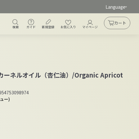
Language
ガイド
新規登録
検索
お気に入り
アカウント
カート
カート
検索
ガイド
新規登録
お気に入り
マイページ
ネルオイル（杏仁油）/Organic Apricot
954753098974
ビュー)
,870