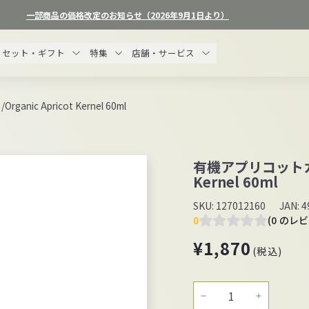
一部商品の価格改定のお知らせ（2026年9月1日より）
ス
ラ
セット・ギフト
特集
店舗・サービス
イ
ド
シ
 Apricot Kernel 60ml
ョ
ー
を
有機アプリコットカー
一
Kernel 60ml
時
停
SKU:
127012160
JAN:
4
止
0
(0 のレ
す
通
¥1
¥1,870
る
(税込)
常
価
格
−
+