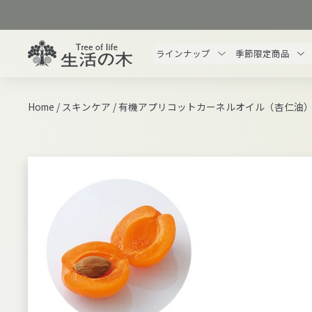
ス
キ
ッ
生
ラインナップ
季節限定商品
プ
活
す
の
る
木
Home
/
スキンケア
/
有機アプリコットカーネルオイル（杏仁油）/Organic
オ
ン
ラ
イ
ン
ス
ト
ア