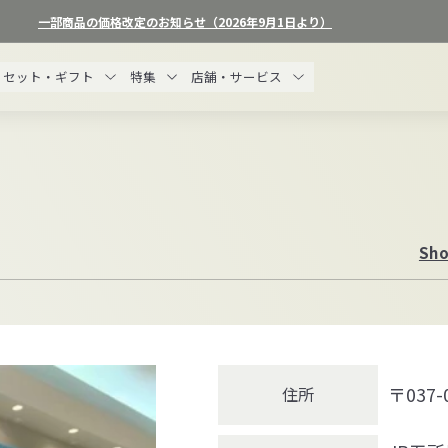
一部商品の価格改定のお知らせ（2026年9月1日より）
ス
ラ
セット・ギフト
特集
店舗・サービス
イ
ド
シ
ョ
ー
を
一
Sho
時
停
止
す
る
〒037
住所