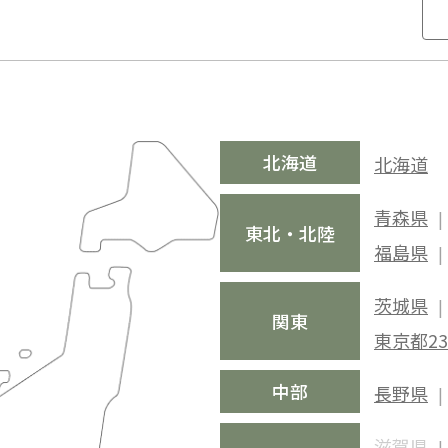
北海道
北海道
青森県
東北・北陸
福島県
茨城県
関東
東京都2
中部
長野県
滋賀県