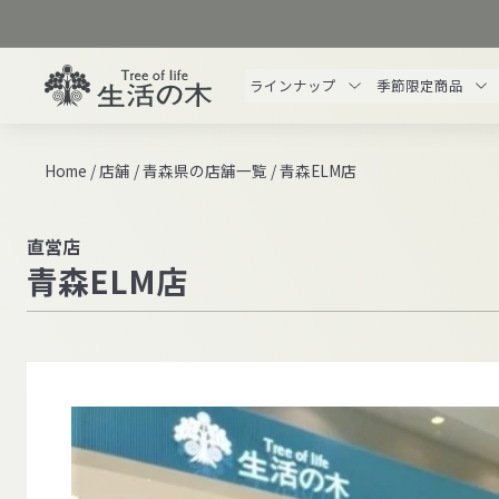
ス
キ
ッ
生
ラインナップ
季節限定商品
プ
活
す
の
る
木
Home
/
店舗
/
青森県の店舗一覧
/
青森ELM店
オ
ン
ラ
直営店
青森ELM店
イ
ン
ス
ト
ア