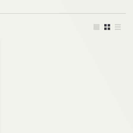
大
小
リ
き
さ
ス
い
い
ト