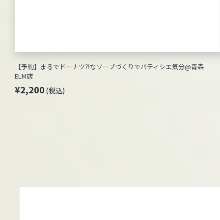
【予約】まるでドーナツ⁈なソープづくりでパティシエ気分@青森
ELM店
¥
¥2,200
(税込)
2
,
2
0
0
(
税
込
)