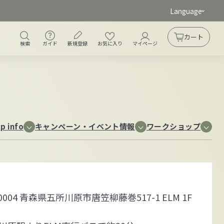
Language
ガイド
新規登録
検索
お気に入り
アカウント
カート
カート
検索
ガイド
新規登録
お気に入り
マイページ
p info
キャンペーン・イベント情報
ワークショップ
-0004 青森県五所川原市唐笠柳藤巻517-1 ELM 1F