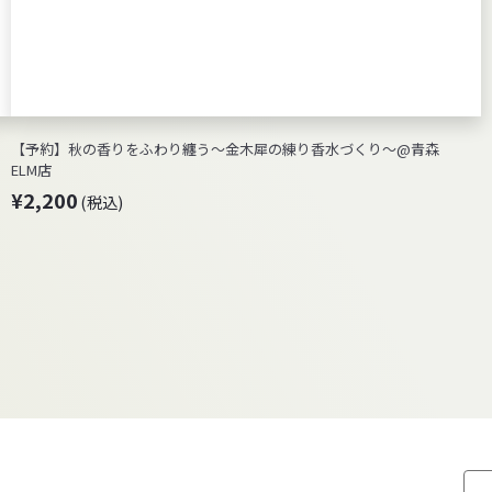
【予約】秋の香りをふわり纏う～金木犀の練り香水づくり～@青森
ELM店
¥
¥2,200
(税込)
2
,
2
0
0
(
税
込
)