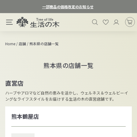
ス
一部商品の価格改定のお知らせ
キ
ス
ッ
生
ラ
検索
お気に入り
プ
サイトナビゲーション
活
イ
す
ド
の
る
シ
木
Home
/
店舗
/
熊本県の店舗一覧
ョ
オ
ー
ン
を
熊本県の店舗一覧
一
ラ
時
イ
停
ン
直営店
止
ス
す
ハーブやアロマなど自然の恵みを活かし、ウェルネス＆ウェルビーイ
る
ト
ングなライフスタイルをお届けする生活の木の直営店舗です。
ア
熊本鶴屋店