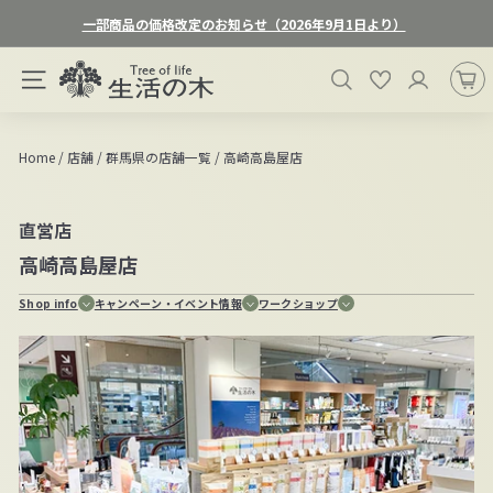
ス
一部商品の価格改定のお知らせ（2026年9月1日より）
キ
ス
ッ
生
ラ
検索
お気に入り
プ
サイトナビゲーション
活
イ
す
ド
の
る
シ
木
Home
/
店舗
/
群馬県の店舗一覧
/
高崎高島屋店
ョ
オ
ー
ン
を
直営店
一
ラ
時
高崎高島屋店
イ
停
ン
止
Shop info
キャンペーン・イベント情報
ワークショップ
ス
す
る
ト
ア