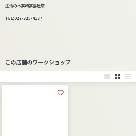
生活の木高崎高島屋店
TEL:027-325-4187
この店舗のワークショップ
大
小
リ
き
さ
ス
い
い
ト