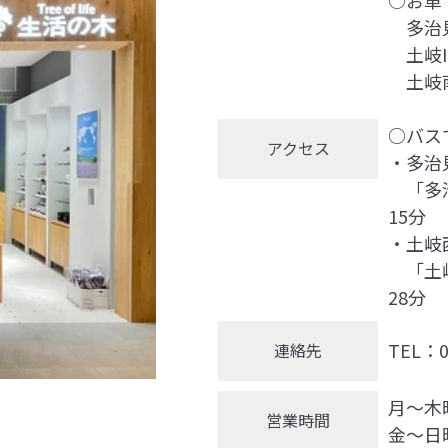
多治見
土岐I
土岐南
○バス
アクセス
・多治
「多治
15分
・土岐
「土岐
28分
TEL：0
連絡先
月～木曜
営業時間
金～日曜