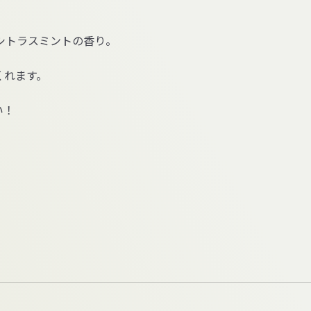
シトラスミントの香り。
くれます。
い！