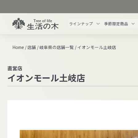
ス
キ
ッ
生
ラインナップ
季節限定商品
プ
活
す
の
る
木
Home
/
店舗
/
岐阜県の店舗一覧
/
イオンモール土岐店
オ
ン
ラ
直営店
イオンモール土岐店
イ
ン
ス
ト
ア