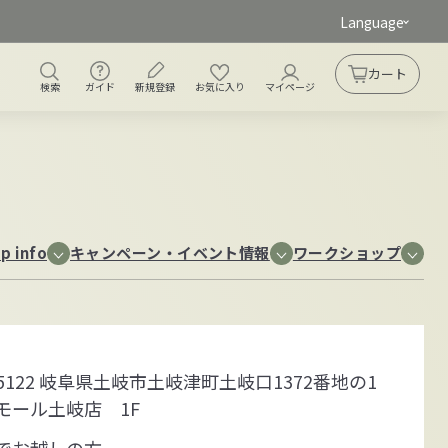
Language
ガイド
新規登録
検索
お気に入り
アカウント
カート
カート
検索
ガイド
新規登録
お気に入り
マイページ
p info
キャンペーン・イベント情報
ワークショップ
-5122 岐阜県土岐市土岐津町土岐口1372番地の1
モール土岐店 1F
でお越しの方