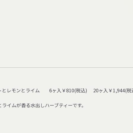
ントとレモンとライム
6
ヶ入
￥810(
税込
)
20
ヶ入
￥1,944(
税
とライムが香る水出しハーブティーです。