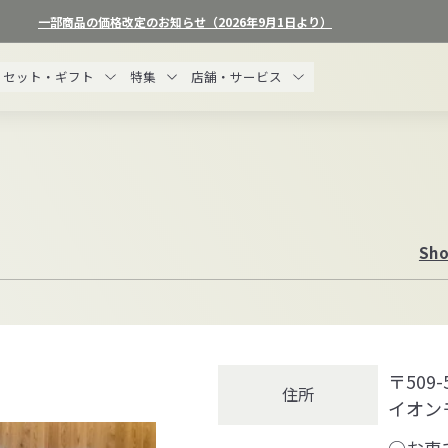
一部商品の価格改定のお知らせ（2026年9月1日より）
ス
ラ
セット・ギフト
特集
店舗・サービス
イ
ド
シ
ョ
ー
を
一
Sho
時
停
止
す
る
〒509
住所
イオン
○お車