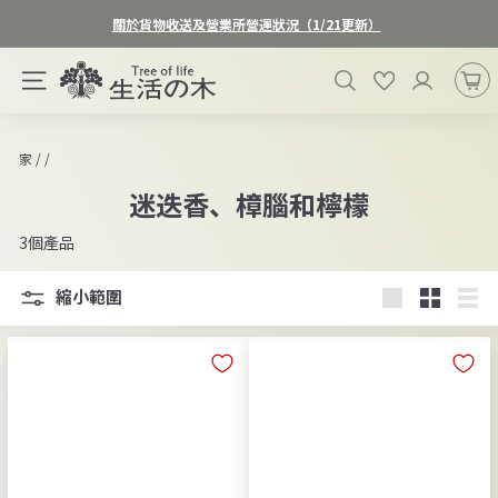
跳
關於貨物收送及營業所營運狀況（1/21更新）
過
暫
生
停
搜尋
お気に入り
網站導航
活
投
影
の
片
木
/
/
家
放
オ
映
迷迭香、樟腦和檸檬
ン
ラ
3個產品
イ
縮小範圍
ン
大
小
清
ス
的
的
單
ト
ア