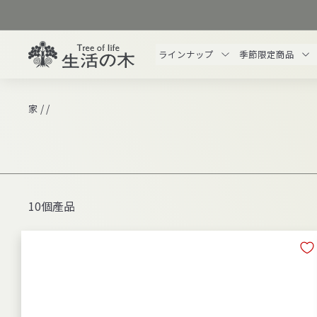
跳
過
生
ラインナップ
季節限定商品
活
の
木
/
/
家
オ
ン
ラ
イ
ン
10個產品
ス
ト
ア