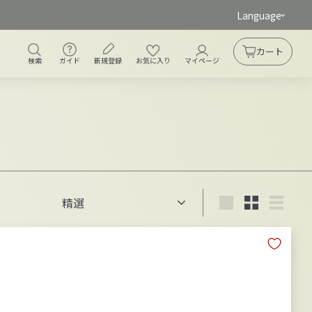
Language
ガイド
新規登録
搜尋
お気に入り
帳戶
カート
大車
検索
ガイド
新規登録
お気に入り
マイページ
縮
小
大
小
清
範
的
的
單
圍