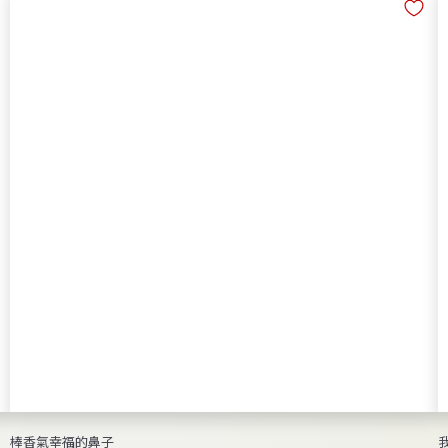
8
0
～
棒香氣幸福的鼻子