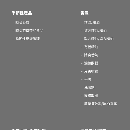
季節性產品
香氣
時令香氣
精油/精油
時令花草茶和食品
複方精油/精油
季節性皮膚護理
單方精油/單方精油
有機精油
除臭香氣
油擴散器
芳香噴霧
香味
洗滌劑
霧擴散器
蘆葦擴散器/扁柏香薰