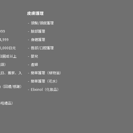
皮膚護理
頭髮/頭皮護理
99
臉部護理
,999
身體護理
0,000日元
唇部/口腔護理
 日圓或以上
嬰兒
候語）
產婦
生日、搬家、入
簡單護理（植物油）
簡單護理（花水）
動（回禮/感謝）
Elixinol（化妝品）
弔唁禮品）