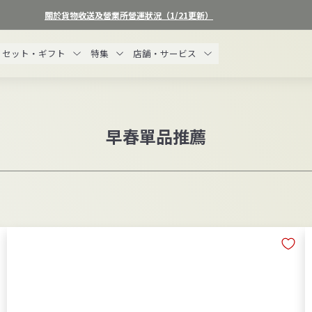
關於貨物收送及營業所營運狀況（1/21更新）
暫
停
セット・ギフト
特集
店舗・サービス
投
影
片
放
映
早春單品推薦