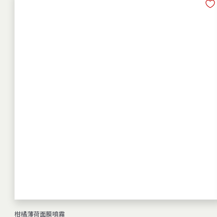
5
0
柑橘薄荷面膜噴霧