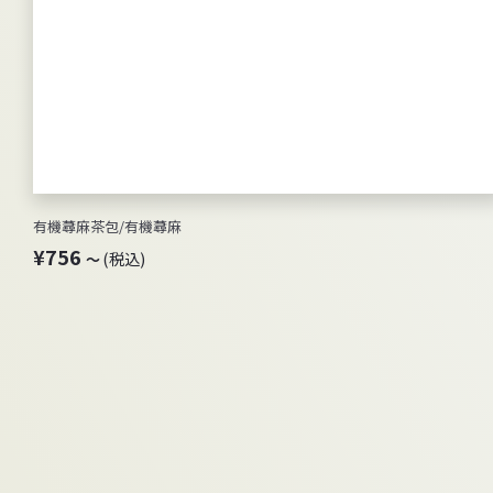
有機蕁麻茶包/有機蕁麻
¥
¥756
(税込)
～
7
5
6
～